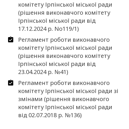
Адміністративно-територіальний устрій
Виконавчий комітет міської ради
Комунальне майно
Інвестиційний паспорт
Освіта
Анонси
комітету Ірпінської міської ради
(рішення виконавчого комітету
Статут громади
Депутатський корпус
Регуляторна політика
Програма соціально-економічного та культурного розви
Культура
Оголошення
Ірпінської міської ради від
Ірпінської МТГ
17.12.2024 р. No119/1)
Міста-побратими
Рада ветеранів
Запобігання корупції
Охорона здоров’я
Важлива інформація
Стратегія мобільності та розвитку транспортної інфраст
Регламент роботи виконавчого
Громадська рада учасників АТО
Очищення влади
Комунальні підприємства
Опитування
Ірпінської громади
комітету Ірпінської міської ради
(рішення виконавчого комітету
Молодіжна рада
Програми розвитку
Державні установи
Концепція розвитку велосипедної інфраструктури ІМТГ
Ірпінської міської ради від
Релігійні громади
Сільськогосподарський сектор
23.04.2024 р. №41)
Регламент роботи виконавчого
Громадська активність
Програма створення безбар’єрного простору в Ірпінській
комітету Ірпінської міської ради зі
територіальній громаді
Межі громади
змінами (рішення виконавчого
Програма комплексного відновлення території ІМТГ
комітету Ірпінської міської ради
Генеральний план
від 02.07.2018 р. №136)
Мапа ветеранського бізнесу
Житлова політика