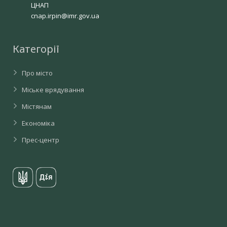
ЦНАП
cnap.irpin@imr.gov.ua
Категорії
Про місто
Міське врядування
Містянам
Економіка
Прес-центр