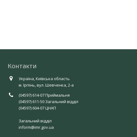
Концепція фандрейзингу ІМТГ
Соціальні послуги
Укриття
єВідновлення
Незаконне будівництво
Контакти
Україна, Київська область
м. Ірпінь, вул. Шевченка, 2-а
(04597) 614-07 Приймальня
(04597) 611-50 Загальний відділ
(04597) 604-07 ЦНАП
Загальний відділ
inform@imr.gov.ua